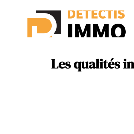
Ass
New
Les qualités i