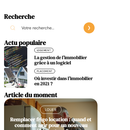
Recherche
Actu populaire
LOGEMENT
La gestion de l’immobilier
grâce à un logiciel
PLACEMENT
Où investir dans l’immobilier
en 2021 ?
Article du moment
LOUER
Remplacer frigo location : quand et
comment agir pour un nouveau