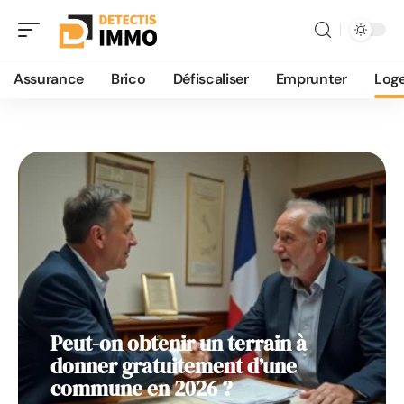
Logement
Assurance
Brico
Défiscaliser
Emprunter
Log
Peut-on obtenir un terrain à
donner gratuitement d’une
commune en 2026 ?