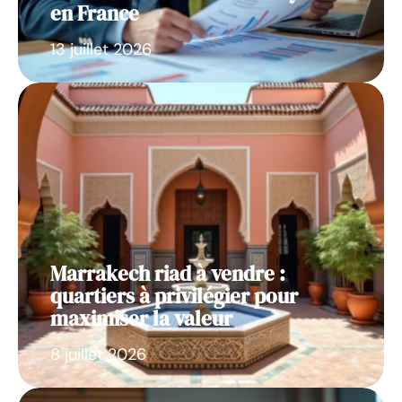
en France
13 juillet 2026
Marrakech riad à vendre :
quartiers à privilégier pour
maximiser la valeur
8 juillet 2026