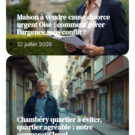
Maison à vendre cause divorce
urgent Oise : comment gérer
l’urgence sans conflit ?
22 juillet 2026
Chambéry quartier à éviter,
quartier agréable : notre
comparatif local