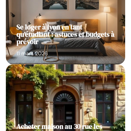
Se loger à lyon en tant
qu’étudiant : astuces et budgets à
prévoir
11 mars 2026
Acheter maison au 30 rue les