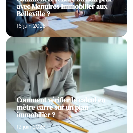
avec Menuires Immobilier aux
Belleville ?
16 juin 2026
Comment vérifier le calcul en
mètre carré sur un plan
immobilier ?
12 juin 2026