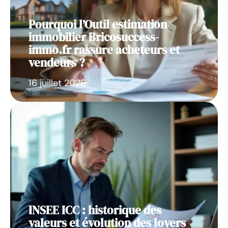
Pourquoi l’Outil estimation
immobilier Bricosuccess-
immo.fr rassure acheteurs et
vendeurs ?
16 juillet 2026
INSEE ICC : historique des
valeurs et évolution des loyers