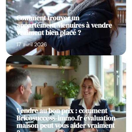
Comment trouver un
appartement Menuires à vendre
vraiment bien placé ?
17 avril 2026
Vendre au bon prix : comment
Bricosuccess-immo.fr évaluation
maison peut vous aider vraiment