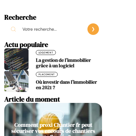
Recherche
Actu populaire
LOGEMENT
La gestion de l’immobilier
grâce à un logiciel
PLACEMENT
Où investir dans l’immobilier
en 2021 ?
Article du moment
BRICO
Comment proxi Chantier fr peut
sécuriser vos encours de chantiers