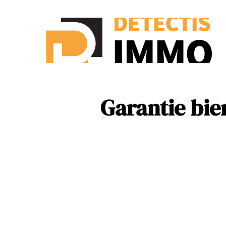
Ass
New
Garantie bie