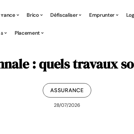
urance
Brico
Défiscaliser
Emprunter
Lo
s
Placement
nnale : quels travaux so
ASSURANCE
28/07/2026