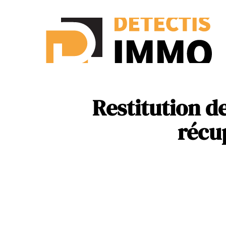
Ass
New
Restitution d
récu