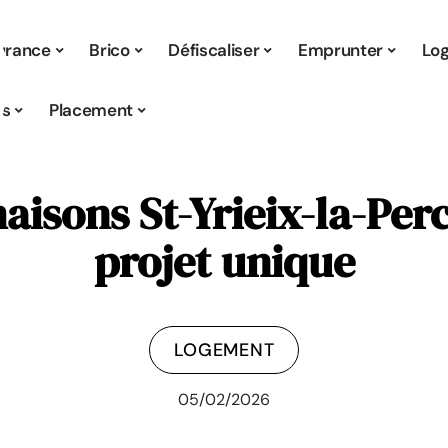
urance
Brico
Défiscaliser
Emprunter
Lo
s
Placement
isons St-Yrieix-la-Perc
projet unique
LOGEMENT
05/02/2026