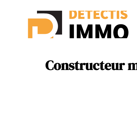
Ass
New
Constructeur ma