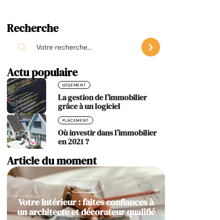
Recherche
Actu populaire
LOGEMENT
La gestion de l’immobilier
grâce à un logiciel
PLACEMENT
Où investir dans l’immobilier
en 2021 ?
Article du moment
BRICO
Votre Intérieur : faites confiances à
un architecte et décorateur qualifié