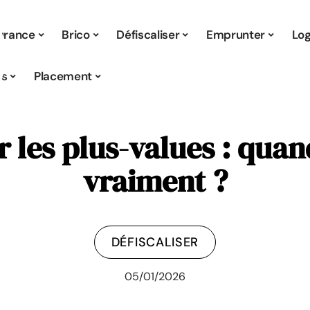
urance
Brico
Défiscaliser
Emprunter
Lo
s
Placement
les plus-values : quand
vraiment ?
DÉFISCALISER
05/01/2026