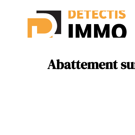
Ass
New
Abattement sur 