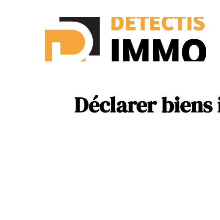
Ass
New
Déclarer biens 