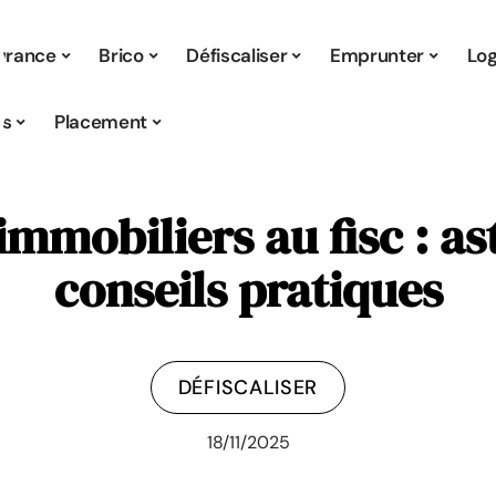
urance
Brico
Défiscaliser
Emprunter
Lo
s
Placement
immobiliers au fisc : ast
conseils pratiques
DÉFISCALISER
18/11/2025