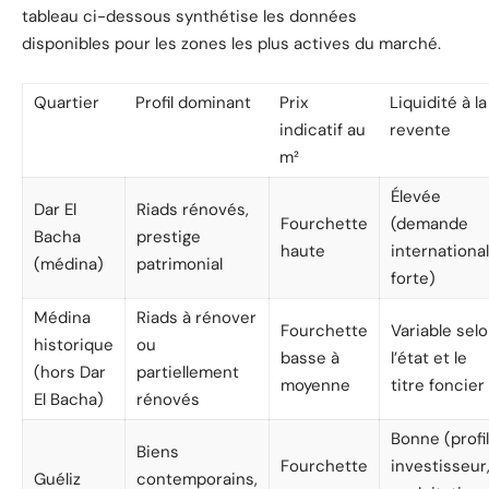
tableau ci-dessous synthétise les données
disponibles pour les zones les plus actives du marché.
Quartier
Profil dominant
Prix
Liquidité à la
indicatif au
revente
m²
Élevée
Dar El
Riads rénovés,
Fourchette
(demande
Bacha
prestige
haute
internationa
(médina)
patrimonial
forte)
Médina
Riads à rénover
Fourchette
Variable sel
historique
ou
basse à
l’état et le
(hors Dar
partiellement
moyenne
titre foncier
El Bacha)
rénovés
Bonne (profil
Biens
Fourchette
investisseur
Guéliz
contemporains,