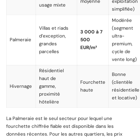
moyenne
exploitation
usage mixte
simplifiée)
Modérée
Villas et riads
(segment
3 000 à 7
d’exception,
ultra-
Palmeraie
500
grandes
premium,
EUR/m²
parcelles
cycle de
vente long)
Résidentiel
Bonne
haut de
Fourchette
(clientèle
Hivernage
gamme,
haute
résidentielle
proximité
et locative)
hôtelière
La Palmeraie est le seul secteur pour lequel une
fourchette chiffrée fiable est disponible dans les
données récentes. Pour les autres quartiers, les prix